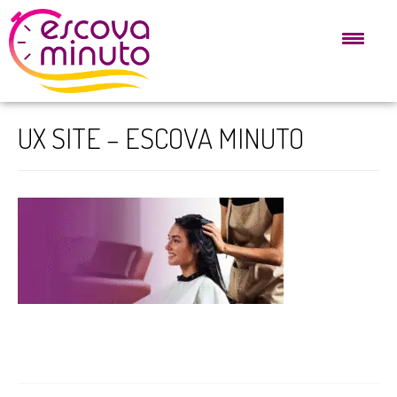
UX SITE – ESCOVA MINUTO